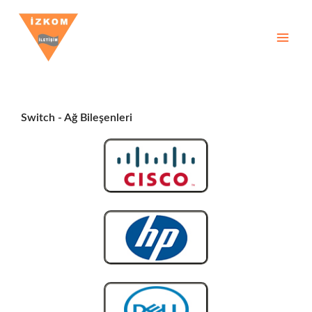
İçeriğe
atla
Switch - Ağ Bileşenleri